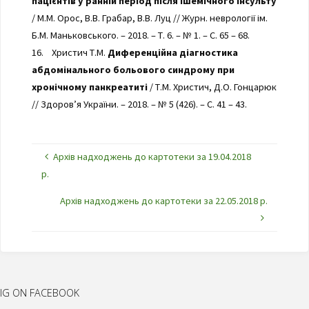
пацієнтів у ранній період після ішемічного інсульту
/ М.М. Орос, В.В. Грабар, В.В. Луц // Журн. неврології ім.
Б.М. Маньковського. – 2018. – Т. 6. – № 1. – С. 65 – 68.
16. Христич Т.М.
Диференційна діагностика
абдомінального больового синдрому при
хронічному панкреатиті
/ Т.М. Христич, Д.О. Гонцарюк
// Здоров’я України. – 2018. – № 5 (426). – С. 41 – 43.
Архів надходжень до картотеки за 19.04.2018
р.
Архів надходжень до картотеки за 22.05.2018 р.
IG ON FACEBOOK