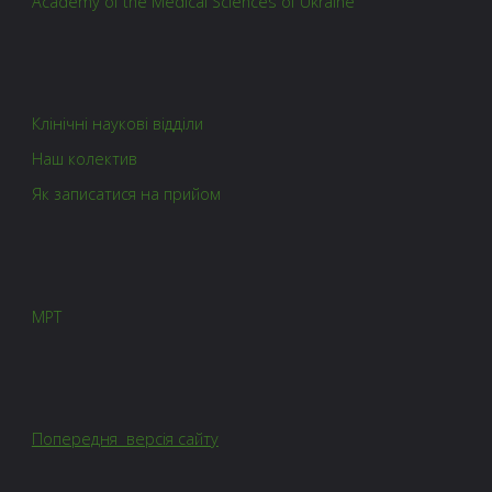
Academy of the Medical Sciences of Ukraine
Клінічні наукові відділи
Наш колектив
Як записатися на прийом
МРТ
Попередня версія сайту