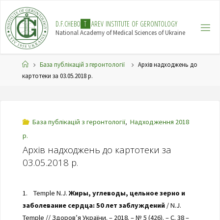
Skip
to
D
.
F
.
C
H
E
B
O
T
A
R
E
V
I
N
S
T
I
T
U
T
E
O
F
G
E
R
O
N
T
O
L
O
G
Y
content
National Academy of Medical Sciences of Ukraine
Home
База публікацій з геронтології
Архів надходжень до
картотеки за 03.05.2018 р.
База публікацій з геронтології
,
Надходження 2018
р.
Архів надходжень до картотеки за
03.05.2018 р.
1. Temple N.J.
Жиры, углеводы, цельное зерно и
заболевание сердца: 50 лет заблуждений
/ N.J.
Temple // Здоров’я України. – 2018. – № 5 (426). – С. 38 –