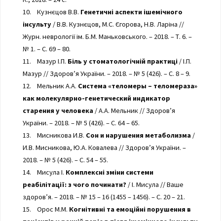
10. Кузнєцов В.В.
Генетичні аспекти ішемічного
інсульту
/ В.В. Кузнєцов, М.С. Єгорова, Н.В. Ларіна //
Журн. неврології ім. Б.М. Маньковського. – 2018. – Т. 6. –
№ 1. – С. 69 – 80.
11. Мазур І.П.
Біль у стоматологічній практиці
/ І.П.
Мазур // Здоров’я України. – 2018. – № 5 (426). – С. 8 – 9.
12. Мельник А.А.
Система «теломеры – теломераза»
как молекулярно-генетический индикатор
старения у человека
/ А.А. Мельник // Здоров’я
України. – 2018. – № 5 (426). – С. 64 – 65.
13. Мисникова И.В.
Сон и нарушения метаболизма
/
И.В. Мисникова, Ю.А. Ковалева // Здоров’я України. –
2018. – № 5 (426). – С. 54 – 55.
14. Мисула І.
Комплексні зміни системи
реабілітації: з чого починати?
/ І. Мисула // Ваше
здоров’я. – 2018. – № 15 – 16 (1455 – 1456). – С. 20 – 21.
15. Орос М.М.
Когнітивні та емоційні порушення в