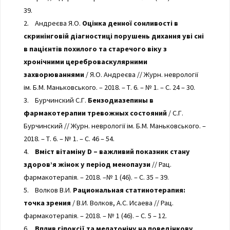
39.
2. Андреєва Я.О.
Оцінка денної сонливості в
скринінговій діагностиці порушень дихання уві сні
в пацієнтів похилого та старечого віку з
хронічними цереброваскулярними
захворюваннями
/ Я.О. Андреєва // Журн. неврології
ім. Б.М. Маньковського. – 2018. – Т. 6. – № 1. – С. 24 – 30.
3. Бурчинский С.Г.
Бензодиазепины в
фармакотерапии тревожных состояний
/ С.Г.
Бурчинский // Журн. неврології ім. Б.М. Маньковського. –
2018. – Т. 6. – № 1. – С. 46 – 54.
4.
Вміст вітаміну D – важливий показник стану
здоров’я жінок у період менопаузи
// Рац.
фармакотерапія. – 2018. –№ 1 (46). – С. 35 – 39.
5. Волков В.И.
Рациональная статинотерапия:
точка зрения
/ В.И. Волков, А.С. Исаева // Рац.
фармакотерапія. – 2018. – № 1 (46). – С. 5 – 12.
6.
Вплив гіпоксії та мелатоніну на поведінкову