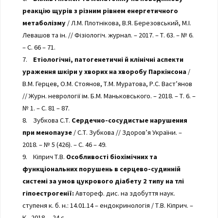
реакцію щурів з різним рівнем енергетичного
метаболізму
/ Л.М. Плотнікова, В.Я. Березовський, М.І.
Левашов та ін. // Фізіологіч. журнал. – 2017. – Т. 63. – № 6.
– С. 66 – 71.
7.
Етіологічні, патогенетичні й клінічні аспекти
ураження шкіри у хворих на хворобу Паркінсона
/
В.М. Герцев, О.М. Стоянов, Т.М. Муратова, Р.С. Васт’янов
// Журн. неврології ім. Б.М. Маньковського. – 2018. – Т. 6. –
№ 1. – С. 81 – 87.
8. Зубкова С.Т.
Сердечно-сосудистые нарушения
при менопаузе
/ С.Т. Зубкова // Здоров’я України. –
2018. – № 5 (426). – С. 46 – 49.
9. Кіприч Т.В.
Особливості біохімічних та
функціональних порушень в серцево-судинній
системі за умов цукрового діабету 2 типу на тлі
гіпоестрогенії:
Автореф. дис. на здобуття наук.
ступеня к. б. н.: 14.01.14 – ендокринологія / Т.В. Кіприч. –
К., 2018. – 24 с.