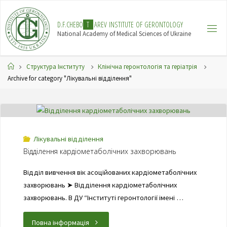
Skip
to
D
.
F
.
C
H
E
B
O
T
A
R
E
V
I
N
S
T
I
T
U
T
E
O
F
G
E
R
O
N
T
O
L
O
G
Y
content
National Academy of Medical Sciences of Ukraine
Home
Структура Інституту
Клінічна геронтологія та геріатрія
Archive for category "Лікувальні відділення"
Лікувальні відділення
Відділення кардіометаболічних захворювань
Відділ вивчення вік асоційованих кардіометаболічних
захворювань ➤ Відділення кардіометаболічних
захворювань. В ДУ “Інституті геронтології імені …
"Відділення
Повна інформація