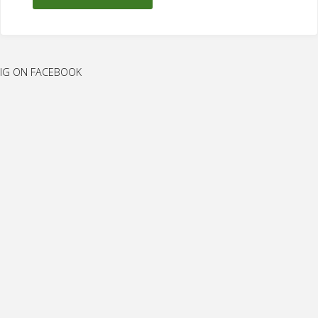
кардіометаболічних
захворювань"
IG ON FACEBOOK