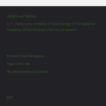
Зворотний зв’язок
D. F. Chebotarev Institute of Gerontology of the National
Academy of the Medical Sciences of Ukraine
Клінічні наукові відділи
Наш колектив
Як записатися на прийом
МРТ