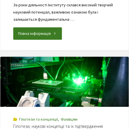
За роки діяльності Інституту склався високий творчий
науковий потенціал, важливою ознакою була і
залишається фундаментальна …
"Наукові
Повна інформація
здобутки"
Гіпотези та концепції
,
Фахівцям
Гіпотези, наукові концепції та їх підтвердження