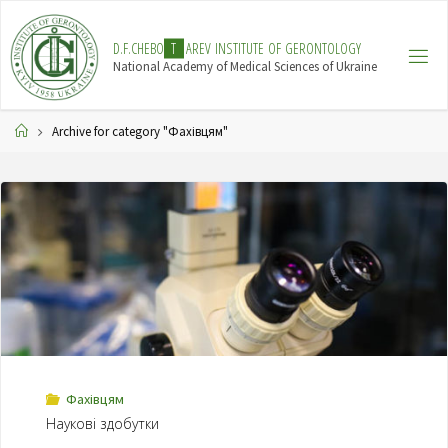
Skip
to
D
.
F
.
C
H
E
B
O
T
A
R
E
V
I
N
S
T
I
T
U
T
E
O
F
G
E
R
O
N
T
O
L
O
G
Y
content
National Academy of Medical Sciences of Ukraine
Home
Archive for category "Фахівцям"
Фахівцям
Наукові здобутки