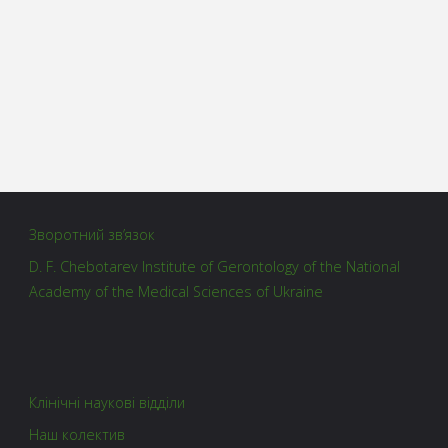
Зворотний зв’язок
D. F. Chebotarev Institute of Gerontology of the National
Academy of the Medical Sciences of Ukraine
Клінічні наукові відділи
Наш колектив