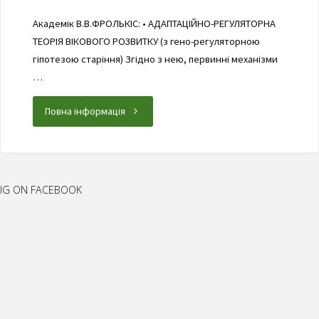
Академік В.В.ФРОЛЬКІС: • АДАПТАЦІЙНО-РЕГУЛЯТОРНА
ТЕОРІЯ ВІКОВОГО РОЗВИТКУ (з гено-регуляторною
гіпотезою старіння) Згідно з нею, первинні механізми
…
"Гіпотези,
Повна інформація
наукові
концепції
IG ON FACEBOOK
та
їх
підтвердження"