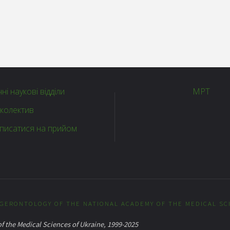
чні наукові відділи
МРТ
колектив
аписатися на прийом
F GERONTOLOGY OF THE NATIONAL ACADEMY OF THE MEDICAL SC
f the Medical Sciences of Ukraine, 1999-2025