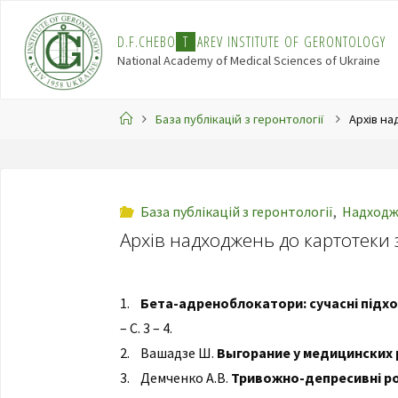
Skip
to
D
.
F
.
C
H
E
B
O
T
A
R
E
V
I
N
S
T
I
T
U
T
E
O
F
G
E
R
O
N
T
O
L
O
G
Y
content
National Academy of Medical Sciences of Ukraine
Home
База публікацій з геронтології
Архів на
База публікацій з геронтології
,
Надходже
Архів надходжень до картотеки з
1.
Бета-адреноблокатори: сучасні підход
– С. 3 – 4.
2. Вашадзе Ш.
Выгорание у медицинских
3. Демченко А.В.
Тривожно-депресивні ро