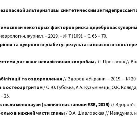
 безопасной альтернативы синтетическим антидепрессант
аимосвязи некоторых факторов риска цереброваскулярны
еврологич. журнал. – 2019. – № 7 (109). – С. 65 – 70.
иріння та цукрового діабету: результати власного спостер
системи дає шанс невиліковним хворобам
/ Л. Протасюк // Ваш
білітації та оздоровлення
// Здоров’я України. – 2019. – № 20 (4
ів з остеоартритом
/ О.Ю. Губська, А.А. Кузьмінець, О.К. Коляда,
– 25.
після менопаузи (клінічні настанови ESE, 2019)
// Здоров’я У
болью в нижней части спины
/ О.А. Шавловская // Междунар. нев