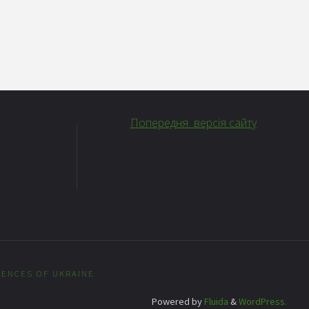
Попередня версія сайту
IENCES OF UKRAINE
Powered by
Fluida
&
WordPress.