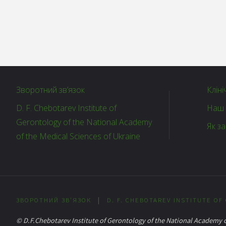
Зворотний зв’язок
Кліні
D. F. Chebotarev Institute of
Наш 
Gerontology of the National Academy
Як з
of the Medical Sciences of Ukraine
ЗВОРОТНИЙ ЗВ’ЯЗОК
|
D. F. CHEBOTAREV INSTITUTE O
© D.F.Chebotarev Institute of Gerontology of the National Academy o