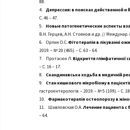
88.
4.
Депрессия: в поисках действенной и
С. 46 – 47.
5.
Новые патогенетические аспекты вз
В.Н. Герцев, А.Н. Стоянов и др. // Междунар. н
6. Орлик О.С.
Фітотерапія в лікуванні ож
2019. – № 20 (465). – С. 63 – 64.
7. Протасюк Л.
Відкриття глімфатичної 
– С. 16 – 17.
8.
Скандинавська ходьба в медичній реа
9.
Стан кишкового мікробіому в пацієнт
гастроентерологія. – 2019. – № 5 (109). – С. 18 
10.
Фармакотерапія остеопорозу в жінок 
11. Шавловская О.А.
Лечение пациента с 
– 64.