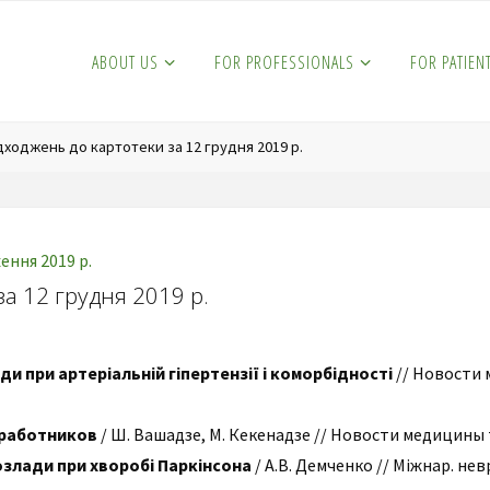
ABOUT US
FOR PROFESSIONALS
FOR PATIEN
дходжень до картотеки за 12 грудня 2019 р.
ння 2019 р.
а 12 грудня 2019 р.
и при артеріальній гіпертензії і коморбідності
// Новости 
 работников
/ Ш. Вашадзе, М. Кекенадзе // Новости медицины та 
злади при хворобі Паркінсона
/ А.В. Демченко // Міжнар. невро