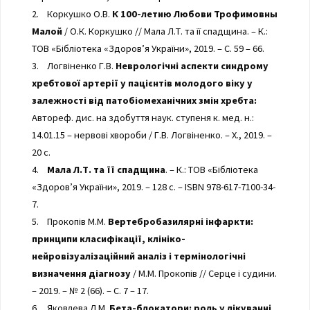
2. Коркушко О.В.
К 100-летию Любови Трофимовны
Малой
/ О.К. Коркушко // Мала Л.Т. та її спадщина. – К.:
ТОВ «Бібліотека «Здоров’я України», 2019. – С. 59 – 66.
3. Логвіненко Г.В.
Неврологічні аспекти синдрому
хребтової артерії у пацієнтів молодого віку у
залежності від патобіомеханічних змін хребта:
Автореф. дис. на здобуття наук. ступеня к. мед. н.:
14.01.15 – нервові хвороби / Г.В. Логвіненко. – Х., 2019. –
20 с.
4.
Мала Л.Т. та її спадщина
. – К.: ТОВ «Бібліотека
«Здоров’я України», 2019. – 128 с. – ISBN 978-617-7100-34-
7.
5. Прокопів М.М.
Вертебробазилярні інфаркти:
принципи класифікації, клініко-
нейровізуалізаційний аналіз і термінологічні
визначення діагнозу
/ М.М. Прокопів // Серце і судини.
– 2019. – № 2 (66). – С. 7 – 17.
6. Яковлева Л.М.
Бета-блокатори: роль у лікуванні