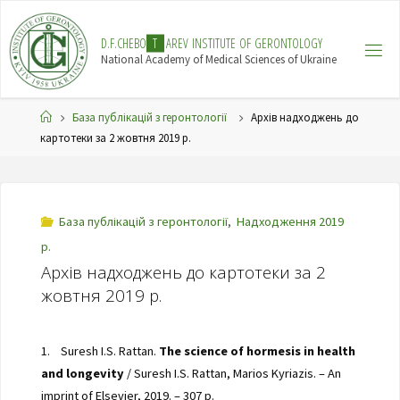
Skip
to
D
.
F
.
C
H
E
B
O
T
A
R
E
V
I
N
S
T
I
T
U
T
E
O
F
G
E
R
O
N
T
O
L
O
G
Y
content
National Academy of Medical Sciences of Ukraine
Home
База публікацій з геронтології
Архів надходжень до
картотеки за 2 жовтня 2019 р.
База публікацій з геронтології
,
Надходження 2019
р.
Архів надходжень до картотеки за 2
жовтня 2019 р.
1. Suresh I.S. Rattan.
The science of hormesis in health
and longevity
/ Suresh I.S. Rattan, Marios Kyriazis. – An
imprint of Elsevier, 2019. – 307 p.