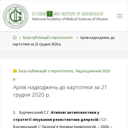
Skip
to
D
.
F
.
C
H
E
B
O
T
A
R
E
V
I
N
S
T
I
T
U
T
E
O
F
G
E
R
O
N
T
O
L
O
G
Y
content
National Academy of Medical Sciences of Ukraine
Home
База публікацій з геронтології
Архів надходжень до
картотеки за 21 грудня 2020 р.
База публікацій з геронтології
,
Надходження 2020
р.
Архів надходжень до картотеки за 21
грудня 2020 р.
1. Бурчинський С.Г.
Атипові антипсихотики у
стратегії лікування резистентних депресій
/ С.Г.
Бурчинський // Здоров’я України (неврологія). – 2020. –