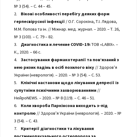
№ 3 (54). – С. 44 – 45.
2.
Вікові особливості перебігу деяких форм
герпесвірусної інфекції
/ О.Г. Сорокіна, Т.І. Лядова,
М.М. Попова та ін. // Міжнар. мед. журнал. – 2020. – Т. 26,
№ 3 (103). – С. 79 – 82.
3.
Диагностика и лечение COVID-19:
ТОВ «LABIX». –
К., 2020. – 66 с.
4.
Застосування фармакотерапії та пов’язаний з
нею ризик падінь в осіб похилого віку
// Здоров’я
України (неврологія). – 2020. – № 3 (54). – С. 53.
5.
Клінічні настанови щодо лікування депресії із
супутніми психічними захворюваннями
//
НейроNEWS. – 2020. – № 8 (119). – С. 46 – 51.
6.
Коли хвороба Паркінсона виходить з-під
контролю
// Здоров’я України (неврологія). – 2020. – №
3 (54). – С. 43.
7.
Критерії діагностики та лікування
постменопаузального остеопороза за