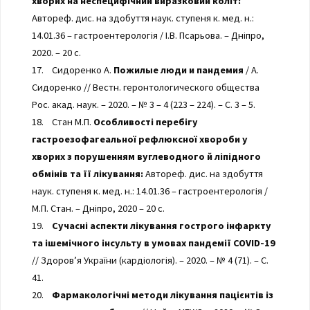
хворих на неспецифічний виразковий коліт:
Автореф. дис. на здобуття наук. ступеня к. мед. н.:
14.01.36 – гастроентерологія / І.В. Псарьова. – Дніпро,
2020. – 20 с.
17. Сидоренко А.
Пожилые люди и пандемия
/ А.
Сидоренко // Вестн. геронтологического общества
Рос. акад. наук. – 2020. – № 3 – 4 (223 – 224). – С. 3 – 5.
18. Стан М.П.
Особливості перебігу
гастроезофагеальної рефлюксної хвороби у
хворих з порушенням вуглеводного й ліпідного
обмінів та її лікування:
Автореф. дис. на здобуття
наук. ступеня к. мед. н.: 14.01.36 – гастроентерологія /
М.П. Стан. – Дніпро, 2020 – 20 с.
19.
Сучасні аспекти лікування гострого інфаркту
та ішемічного інсульту в умовах пандемії COVID-19
// Здоров’я України (кардіологія). – 2020. – № 4 (71). – С.
41.
20.
Фармакологічні методи лікування пацієнтів із