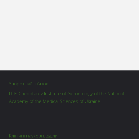
Зворотний зв’язок
D. F. Chebotarev Institute of Gerontology of the National
Academy of the Medical Sciences of Ukraine
Клінічні наукові відділи