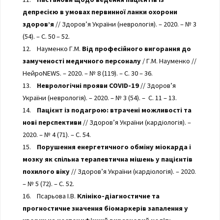
депресією в умовах первинної ланки охорони
здоров’я
// Здоров’я України (неврологія). – 2020. – № 3
(54). – С. 50 – 52.
12. Науменко Г.М.
Від професійного вигорання до
замученості медичного персоналу
/ Г.М. Науменко //
НейроNEWS. – 2020. – № 8 (119). – С. 30 – 36.
13.
Неврологічні прояви COVID-19
// Здоров’я
України (неврологія). – 2020. – № 3 (54). – С. 11 – 13.
14.
Пацієнт із подагрою: втрачені можливості та
нові перспективи
// Здоров’я України (кардіологія). –
2020. – № 4 (71). – С. 54.
15.
Порушення енергетичного обміну міокарда і
мозку як спільна терапевтична мішень у пацієнтів
похилого віку
// Здоров’я України (кардіологія). – 2020.
– № 5 (72). – С. 52.
16. Псарьова І.В.
Клініко-діагностичне та
прогностичне значення біомаркерів запалення у