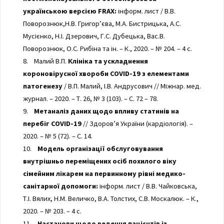
українською версією FRAX:
інформ. лист / В.В.
Поворознюк,Н.В. Григор’єва, М.А. Бистрицька, А.С.
Мусієнко, Н.І. Дзерович, Г.С. Дубецька, Вас.В.
Поворознюк, О.С. Рибіна та ін. – К., 2020. – № 204. – 4 с.
8. Малий В.П.
Клініка та ускладнення
короновірусної хвороби COVID-19 з елементами
патогенезу
/ В.П. Малий, І.В. Андрусович // Міжнар. мед.
журнал. – 2020. – Т. 26, № 3 (103). – С. 72 – 78.
9.
Метаналіз даних щодо впливу статинів на
перебіг COVID-19
// Здоров’я України (кардіологія). –
2020. – № 5 (72). – С. 14.
10.
Модель організації обслуговування
внутрішньо переміщених осіб похилого віку
сімейним лікарем на первинному рівні медико-
санітарної допомоги:
інформ. лист / В.В. Чайковська,
Т.І. Вялих, Н.М. Величко, В.А. Толстих, С.В. Москалюк. – К.,
2020. – № 203. – 4 с.
11.
Настанови щодо ведення пацієнтів із