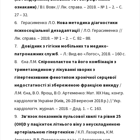
ознаками)
/ В.І. Вовк // Лік. справа. – 2018. – № 1 – 2. – С.
27 – 32.
6. Герасименко Л.О.
Нова методика діагностики
психосоціальної дезадаптації
/ Л.О. Герасименко //
Лік. справа. – 2018. – № 1 – 2. – С. 82 – 88.
7.
Довідник з гігієни мобільних та медико-
патронажних служб
. – Л.: Вид-во «Логос», 2018. – 160 с.
8. Єна Л.М.
Спіронолактон та його комбінація з
триметазидином у лікуванні хворих з
гіпертензивним фенотипом хронічної серцевої
недостатності зі збереженою фракцією викиду
/
Л.М. Єна, В.О. Ярош, В.О. Артеменко: Мат. XIX Нац. конгр.
кардіологів України (Київ, 26-28 вересня 2018 р.) // Укр.
кардіологіч. журнал. – 2018. – Дод. 1. – С. 163.
9.
Зв’язок показників пульсової хвилі та рівня 25
(ОН)D у пацієнток літнього віку з неускладненою
артеріальною гіпертензією
/ К.П. Лазарєва, К.М.
Амосова, В.В. Поворознюк та ін. // Артериальная