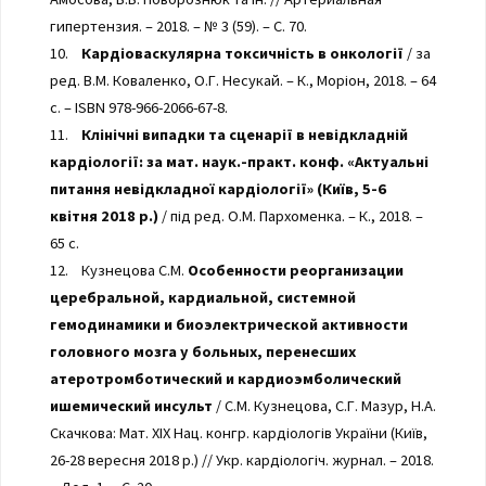
гипертензия. – 2018. – № 3 (59). – С. 70.
10.
Кардіоваскулярна токсичність в онкології
/ за
ред. В.М. Коваленко, О.Г. Несукай. – К., Моріон, 2018. – 64
с. – ISBN 978-966-2066-67-8.
11.
Клінічні випадки та сценарії в невідкладній
кардіології: за мат. наук.-практ. конф. «Актуальні
питання невідкладної кардіології» (Київ, 5-6
квітня 2018 р.)
/ під ред. О.М. Пархоменка. – К., 2018. –
65 с.
12. Кузнецова С.М.
Особенности реорганизации
церебральной, кардиальной, системной
гемодинамики и биоэлектрической активности
головного мозга у больных, перенесших
атеротромботический и кардиоэмболический
ишемический инсульт
/ С.М. Кузнецова, С.Г. Мазур, Н.А.
Скачкова: Мат. XIX Нац. конгр. кардіологів України (Київ,
26-28 вересня 2018 р.) // Укр. кардіологіч. журнал. – 2018.