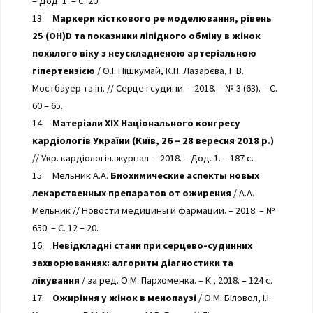
– Дод. 1. – С. 20.
13.
Маркери кісткового ре моделювання, рівень
25 (ОН)D та показники ліпідного обміну в жінок
похилого віку з неускладненою артеріальною
гіпертензією
/ О.І. Нішкумай, К.П. Лазарєва, Г.В.
Мостбауер та ін. // Серце і судини. – 2018. – № 3 (63). – С.
60 – 65.
14.
Матеріали XIX Національного конгресу
кардіологів України (Київ, 26 – 28 вересня 2018 р.)
// Укр. кардіологіч. журнал. – 2018. – Дод. 1. – 187 с.
15. Мельник А.А.
Биохимические аспекты новых
лекарственных препаратов от ожирения
/ А.А.
Мельник // Новости медицины и фармации. – 2018. – №
650. – С. 12 – 20.
16.
Невідкладні стани при серцево-судинних
захворюваннях: алгоритм діагностики та
лікування
/ за ред. О.М. Пархоменка. – К., 2018. – 124 с.
17.
Ожиріння у жінок в менопаузі
/ О.М. Біловол, І.І.