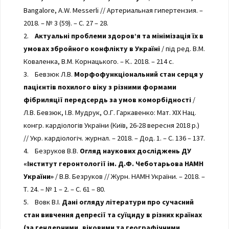
Bangalore, A.W. Messerli // Артериальная гипертензия. –
2018. – № 3 (59). – С. 27 – 28.
2.
Актуальні проблеми здоров’я та мінімізація їх в
умовах збройного конфлікту в Україні
/ під ред. В.М.
Коваленка, В.М. Корнацького. – К.. 2018. – 214 с.
3. Бевзюк Л.В.
Морфофункціональний стан серця у
пацієнтів похилого віку з різними формами
фібриляції передсердь за умов коморбідності
/
Л.В. Бевзюк, І.В. Мудрук, О.Г. Гаркавенко: Мат. XIX Нац.
конгр. кардіологів України (Київ, 26-28 вересня 2018 р.)
// Укр. кардіологіч. журнал. – 2018. – Дод. 1. – С. 136 – 137.
4. Безруков В.В.
Огляд наукових досліджень ДУ
«Інститут геронтології ім. Д.Ф. Чеботарьова НАМН
України»
/ В.В. Безруков // Журн. НАМН України. – 2018. –
Т. 24. – № 1 – 2. – С. 61 – 80.
5. Вовк В.І.
Дані огляду літератури про сучасний
стан вивчення депресії та суїциду в різних країнах
(за гендерними, віковими та географічними