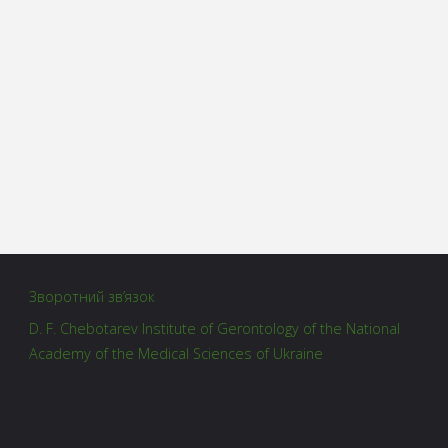
Зворотний зв’язок
D. F. Chebotarev Institute of Gerontology of the National
Academy of the Medical Sciences of Ukraine