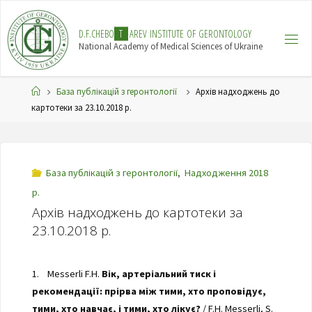
Skip
to
D
.
F
.
C
H
E
B
O
T
A
R
E
V
I
N
S
T
I
T
U
T
E
O
F
G
E
R
O
N
T
O
L
O
G
Y
content
National Academy of Medical Sciences of Ukraine
Home
База публікацій з геронтології
Архів надходжень до
картотеки за 23.10.2018 р.
База публікацій з геронтології
,
Надходження 2018
р.
Архів надходжень до картотеки за
23.10.2018 р.
1. Messerli F.H.
Вік, артеріальний тиск і
рекомендації: прірва між тими, хто проповідує,
тими, хто навчає, і тими, хто лікує?
/ F.H. Messerli, S.