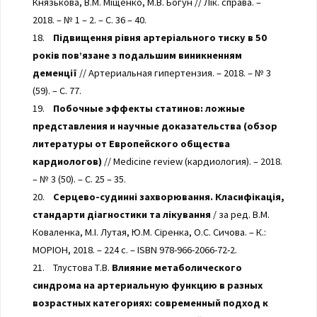
Князькова, В.М. Міщенко, М.В. Богун // Лік. справа. –
2018. – № 1 – 2. – С. 36 – 40.
18.
Підвищення рівня артеріального тиску в 50
років пов’язане з подальшим виникненням
деменції
// Артериальная гипертензия. – 2018. – № 3
(59). – С. 77.
19.
Побочные эффекты статинов: ложные
представления и научные доказательства (обзор
литературы от Европейского общества
кардиологов)
// Medicine review (кардиология). – 2018.
– № 3 (50). – С. 25 – 35.
20.
Серцево-судинні захворювання. Класифікація,
стандарти діагностики та лікування
/ за ред. В.М.
Коваленка, М.І. Лутая, Ю.М. Сіренка, О.С. Сичова. – К.:
МОРІОН, 2018. – 224 с. – ISBN 978-966-2066-72-2.
21. Тлустова Т.В.
Влияние метаболического
синдрома на артериальную функцию в разных
возрастных категориях: современный подход к