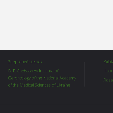
Зворотний зв’язок
Кліні
D. F. Chebotarev Institute of
Наш 
Gerontology of the National Academy
Як з
of the Medical Sciences of Ukraine