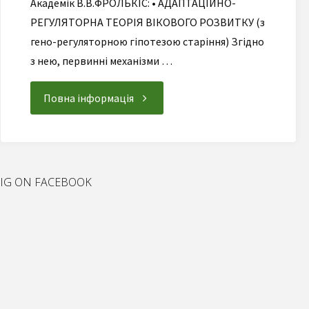
Академік В.В.ФРОЛЬКІС: • АДАПТАЦІЙНО-
РЕГУЛЯТОРНА ТЕОРІЯ ВІКОВОГО РОЗВИТКУ (з
гено-регуляторною гіпотезою старіння) Згідно
з нею, первинні механізми …
"Гіпотези,
Повна інформація
наукові
концепції
IG ON FACEBOOK
та
їх
підтвердження"