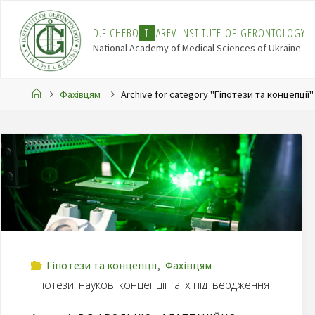
Skip
to
D
.
F
.
C
H
E
B
O
T
A
R
E
V
I
N
S
T
I
T
U
T
E
O
F
G
E
R
O
N
T
O
L
O
G
Y
content
National Academy of Medical Sciences of Ukraine
Home
Фахівцям
Archive for category "Гіпотези та концепції"
Гіпотези та концепції
,
Фахівцям
Гіпотези, наукові концепції та їх підтвердження