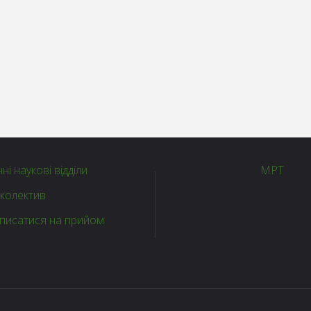
чні наукові відділи
МРТ
колектив
аписатися на прийом