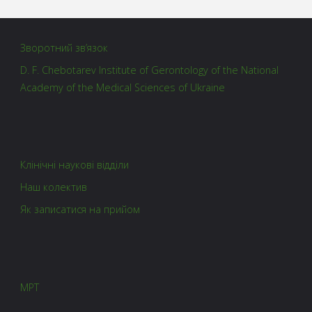
Зворотний зв’язок
D. F. Chebotarev Institute of Gerontology of the National
Academy of the Medical Sciences of Ukraine
Клінічні наукові відділи
Наш колектив
Як записатися на прийом
МРТ