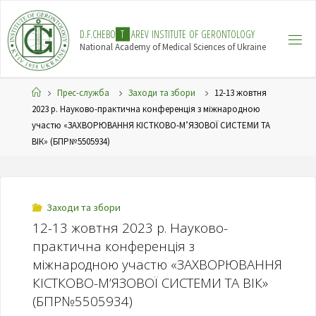
Skip
to
D
.
F
.
C
H
E
B
O
T
A
R
E
V
I
N
S
T
I
T
U
T
E
O
F
G
E
R
O
N
T
O
L
O
G
Y
content
National Academy of Medical Sciences of Ukraine
Home
Прес-служба
Заходи та збори
12-13 жовтня
2023 р. Науково-практична конференція з міжнародною
участю «ЗАХВОРЮВАННЯ КІСТКОВО-М’ЯЗОВОЇ СИСТЕМИ ТА
ВІК» (БПР№5505934)
Заходи та збори
12-13 жовтня 2023 р. Науково-
практична конференція з
міжнародною участю «ЗАХВОРЮВАННЯ
КІСТКОВО-М’ЯЗОВОЇ СИСТЕМИ ТА ВІК»
(БПР№5505934)