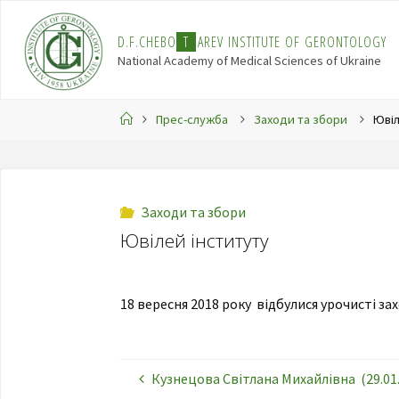
Skip
to
D
.
F
.
C
H
E
B
O
T
A
R
E
V
I
N
S
T
I
T
U
T
E
O
F
G
E
R
O
N
T
O
L
O
G
Y
content
National Academy of Medical Sciences of Ukraine
Home
Прес-служба
Заходи та збори
Ювіл
Заходи та збори
Ювілей інституту
18 вересня 2018 року відбулися урочисті за
Кузнецова Світлана Михайлівна (29.01.