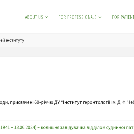
ABOUT US
FOR PROFESSIONALS
FOR PATIEN
ей інституту
ходи, присвячені 60-річчю ДУ “Інститут геронтології ім. Д. Ф. 
1941 – 13.06.2024) – колишня завідувачка відділом судинної па