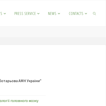
TS
PRESS SERVICE
NEWS
CONTACTS
SEARCH
Чеботарьова АМН України”
тології головного мозку