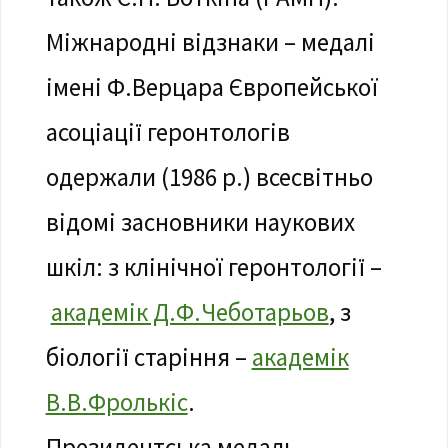
Міжнарод­ні відзнаки – медалі
імені Ф.Верцара Європейської
асоціації геронтологів
одержали (1986 р.) всесвітньо
відомі засновники наукових
шкіл: з клінічної геронтології –
академік Д.Ф.Чеботарьов
, з
біології старіння –
академік
В.В.Фролькіс
.
Президентська медаль