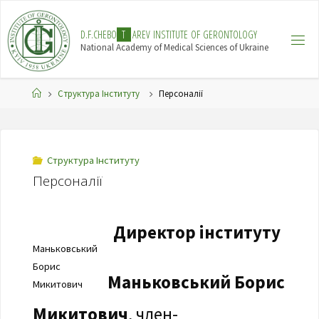
Skip
to
D
.
F
.
C
H
E
B
O
T
A
R
E
V
I
N
S
T
I
T
U
T
E
O
F
G
E
R
O
N
T
O
L
O
G
Y
content
National Academy of Medical Sciences of Ukraine
Home
Структура Інституту
Персоналії
Структура Інституту
Персоналії
Директор інституту
Маньковський
Борис
Маньковський Борис
Микитович
Микитович
, член-