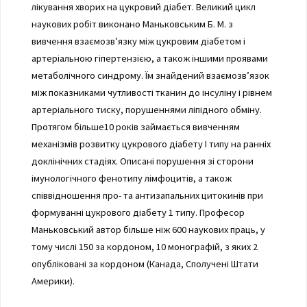
лікування хворих на цукровий діабет. Великий цикл
наукових робіт виконано Маньковським Б. М. з
вивчення взаємозв’язку між цукровим діабетом і
артеріальною гіпертензією, а також іншими проявами
метаболічного синдрому. Їм знайдений взаємозв’язок
між показниками чутливості тканин до інсуліну і рівнем
артеріального тиску, порушеннями ліпідного обміну.
Протягом більше10 років займається вивченням
механізмів розвитку цукрового діабету І типу на ранніх
доклінічних стадіях. Описані порушення зі сторони
імунологічного фенотипу лімфоцитів, а також
співвідношення про- та антизапальних цитокинів при
формуванні цукрового діабету 1 типу. Професор
Маньковський автор більше ніж 600 наукових праць, у
тому числі 150 за кордоном, 10 монографій, з яких 2
опубліковані за кордоном (Канада, Сполучені Штати
Америки).