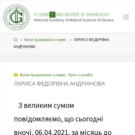
Skip
to
D
.
F
.
C
H
E
B
O
T
A
R
E
V
I
N
S
T
I
T
U
T
E
O
F
G
E
R
O
N
T
O
L
O
G
Y
content
National Academy of Medical Sciences of Ukraine
Home
Вони працювали з нами
ЛАРИСА ФЕДОРІВНА
АНДРІАНОВА
Вони працювали з нами
,
Прес-служба
ЛАРИСА ФЕДОРІВНА АНДРІАНОВА
З великим сумом
повідомляємо, що сьогодні
вночі, 06.04.2021, за місяць до