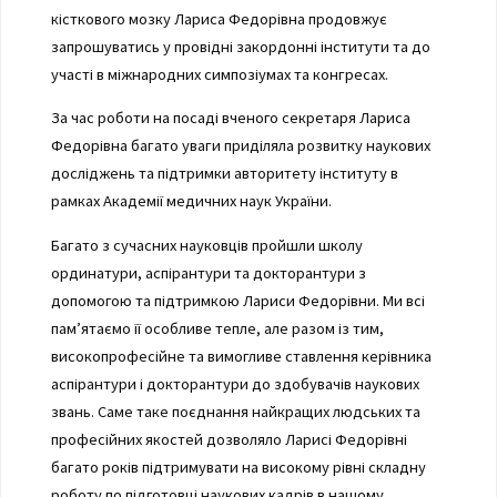
кісткового мозку Лариса Федорівна продовжує
запрошуватись у провідні закордонні інститути та до
участі в міжнародних симпозіумах та конгресах.
За час роботи на посаді вченого секретаря Лариса
Федорівна багато уваги приділяла розвитку наукових
досліджень та підтримки авторитету інституту в
рамках Академії медичних наук України.
Багато з сучасних науковців пройшли школу
ординатури, аспірантури та докторантури з
допомогою та підтримкою Лариси Федорівни. Ми всі
пам’ятаємо її особливе тепле, але разом із тим,
високопрофесійне та вимогливе ставлення керівника
аспірантури і докторантури до здобувачів наукових
звань. Саме таке поєднання найкращих людських та
професійних якостей дозволяло Ларисі Федорівні
багато років підтримувати на високому рівні складну
роботу по підготовці наукових кадрів в нашому