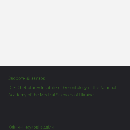
Зворотний зв’язок
D. F. Chebotarev Institute of Gerontology of the National
Academy of the Medical Sciences of Ukraine
Клінічні наукові відділи