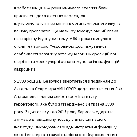
Її роботи кінця 70-х років минулого століття були
присвячені дослідженню пересадок
імунокомепетентних клітин в організми різного віку та
пошуку препаратів, що мали імуномодулюючий вплив
на старіючу імунну систему. У 80-х роках минулого
століття Ларисою Федорівною досліджувались
особливості розвитку аутоімунологічних реакцій при
старінні та молекулярні основи імунологічних функцій
лімфоцитів.
У 1990 році В.В. Безруков звертається з поданням до
Академіка-Секретаря АМН СРСР щодо призначення Л.Ф.
Андріанової вченим секретарем Інституту
геронтології, яке було затверджено 14 травня 1990
року. З цього часу і до 2017 року Лариса Федорівна
займає відповідальну посаду в дирекції нашого
інституту. Виконуючи свої адміністративні функції, у
якості експерта в галузі старіння стовбурових клітин