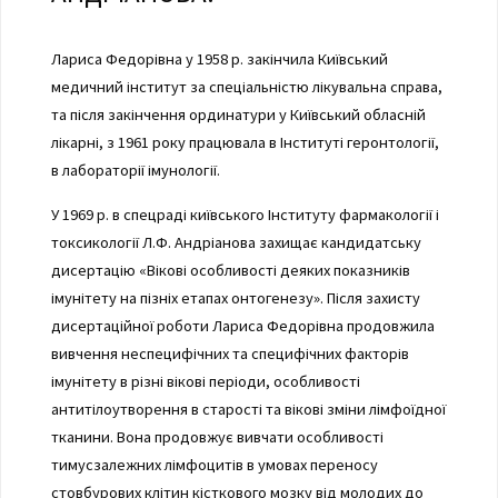
Лариса Федорівна у 1958 р. закінчила Київський
медичний інститут за спеціальністю лікувальна справа,
та після закінчення ординатури у Київський обласній
лікарні, з 1961 року працювала в Інституті геронтології,
в лабораторії імунології.
У 1969 р. в спецраді київського Інституту фармакології і
токсикології Л.Ф. Андріанова захищає кандидатську
дисертацію «Вікові особливості деяких показників
імунітету на пізніх етапах онтогенезу». Після захисту
дисертаційної роботи Лариса Федорівна продовжила
вивчення неспецифічних та специфічних факторів
імунітету в різні вікові періоди, особливості
антитілоутворення в старості та вікові зміни лімфоїдної
тканини. Вона продовжує вивчати особливості
тимусзалежних лімфоцитів в умовах переносу
стовбурових клітин кісткового мозку від молодих до