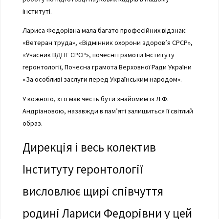
інституті.
Лариса Федорівна мала багато професійних відзнак:
«Ветеран труда», «Відмінник охорони здоров’я СРСР»,
«Учасник ВДНГ СРСР», почесні грамоти Інституту
геронтології, Почесна грамота Верховної Ради України
«За особливі заслуги перед Українським народом».
У кожного, хто мав честь бути знайомим із Л.Ф.
Андріановою, назавжди в пам’яті залишиться її світлий
образ.
Дирекція і весь колектив
Інституту геронтології
висловлює щирі співчуття
родині Лариси Федорівни у цей