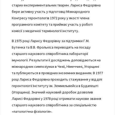
старих експериментальних тварин. Лариса Федорівна
бере активну участь у підготовці Міжнародного
Конгресу геронтологів 1972 року у якості члена
програмного комітету та приймає участь у роботі
комісії з медичної термінології інституту.
В 1975 році Ларису Федорівну за підтримки Г.М.
Бутенка та В.В. Фролькіса переводять на посаду
старшого наукового співробітника лабораторії
імунології. Результати її досліджень доповідаються на
міжнародних симпозіумах в Чехії, Німеччині, Угорщині
та публікуються в провідних іноземних виданнях. В 1977
році Лариса Федорівна проходить стажування у відділі
геронтології Інституту ім. Земмельвейса в Будапешті
(Угорщина). Значний науковий доробок дозволив
Ларисі Федорівні у 1978 році отримати наукове звання
старшого наукового співробітника за спеціальністю
«патологічна фізіологія».