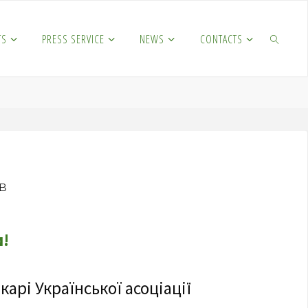
TS
PRESS SERVICE
NEWS
CONTACTS
SEARCH
ів
и!
арі Української асоціації