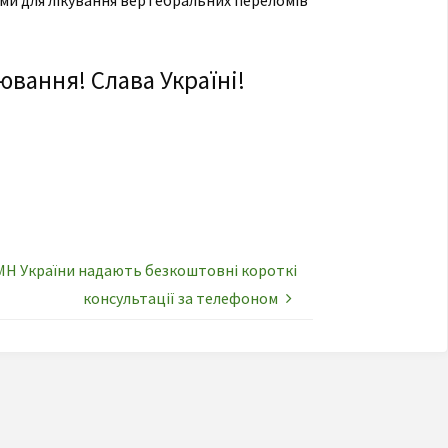
ми для лікування вертебральних переломів
ювання! Слава Україні!
НАМН України надають безкоштовні короткі
консультації за телефоном