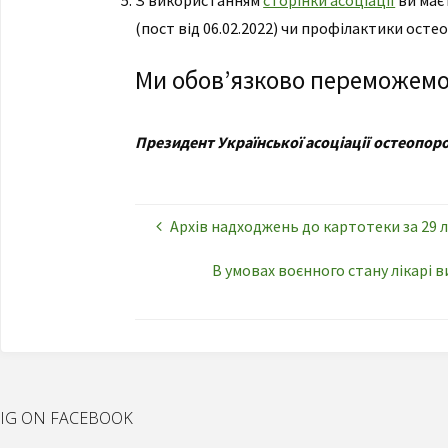
З використанням
сторінки асоціації
ви має
(пост від 06.02.2022) чи профілактики остео
Ми обов’язково переможемо я
Президент Української асоціації остеопоро
Архів надходжень до картотеки за 29 
В умовах воєнного стану лікарі 
IG ON FACEBOOK