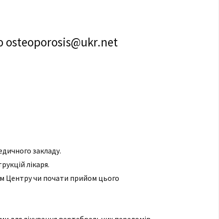
 osteoporosis@ukr.net
едичного закладу.
рукцій лікаря.
ем Центру чи почати прийом цього