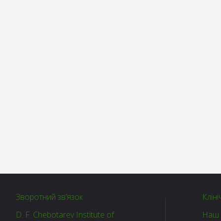
Зворотний зв’язок
Кліні
D. F. Chebotarev Institute of
Наш 