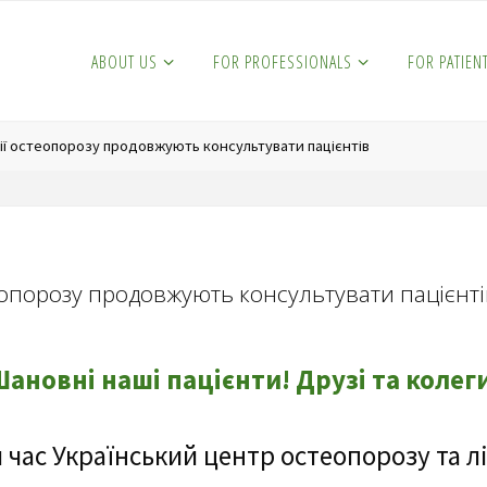
ABOUT US
FOR PROFESSIONALS
FOR PATIEN
ації остеопорозу продовжують консультувати пацієнтів
стеопорозу продовжують консультувати пацієнт
ановні наші пацієнти! Друзі та колег
 час Український центр остеопорозу та лік