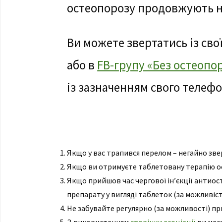
остеопорозу продовжують н
Ви можете звертатись із св
або в
FB-групу «Без остеопо
із зазначенням свого телефо
Якщо у вас трапився перелом – негайно зв
Якщо ви отримуєте таблетовану терапію ост
Якщо прийшов час чергової ін’єкції антио
препарату у вигляді таблеток (за можливіст
Не забувайте регулярно (за можливості) пр