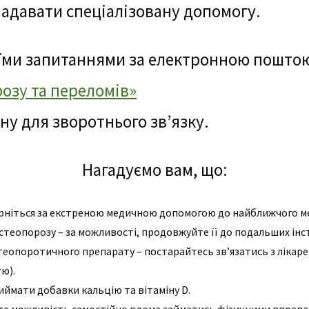
адавати спеціалізовану допомогу.
оїми запитаннями за електронною поштою
розу та переломів»
ну для зворотнього зв’язку.
Нагадуємо вам, що:
ерніться за екстреною медичною допомогою до найближчого м
еопорозу – за можливості, продовжуйте її до подальших інст
стеопоротичного препарату – постарайтесь зв’язатись з лікар
ю).
иймати добавки кальцію та вітаміну D.