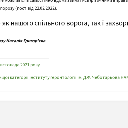
те можливість самостійно вдома займатись фізичними вправа
порозу (пост від 22.02.2022).
к нашого спільного ворога, так і захвор
зу Наталія Григор’єва
листопада 2021 року
вищої категорії інституту геронтології ім. Д.Ф. Чеботарьова 