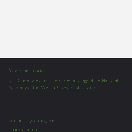
Зворотний зв’язок
D. F. Chebotarev Institute of Gerontology of the National
Academy of the Medical Sciences of Ukraine
Клінічні наукові відділи
Наш колектив