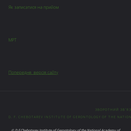
Як записатися на прийом
МРТ
Попередня версія сайту
ЗВОРОТНИЙ ЗВ’Я
D. F. CHEBOTAREV INSTITUTE OF GERONTOLOGY OF THE NATION
© D.F.Chebotarev Institute of Gerontology of the National Academy of