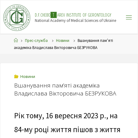
Skip
to
D
.
F
.
C
H
E
B
O
T
A
R
E
V
I
N
S
T
I
T
U
T
E
O
F
G
E
R
O
N
T
O
L
O
G
Y
content
National Academy of Medical Sciences of Ukraine
Home
Прес-служба
Новини
Вшанування пам’яті
академіка Владислава Вікторовича БЕЗРУКОВА
Новини
Вшанування пам’яті академіка
Владислава Вікторовича БЕЗРУКОВА
Рік тому, 16 вересня 2023 р., на
84-му році життя пішов з життя