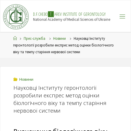
Skip
to
D
.
F
.
C
H
E
B
O
T
A
R
E
V
I
N
S
T
I
T
U
T
E
O
F
G
E
R
O
N
T
O
L
O
G
Y
content
National Academy of Medical Sciences of Ukraine
Home
Прес-служба
Новини
Науковці Інституту
геронтології розробили експрес метод оцінки біологічного
віку та темпу старіння нервової системи
Новини
Науковці Інституту геронтології
розробили експрес метод оцінки
біологічного віку та темпу старіння
нервової системи