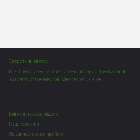
Зворотний зв’язок
D. F. Chebotarev Institute of Gerontology of the National
Academy of the Medical Sciences of Ukraine
Клінічні наукові відділи
Наш колектив
Як записатися на прийом