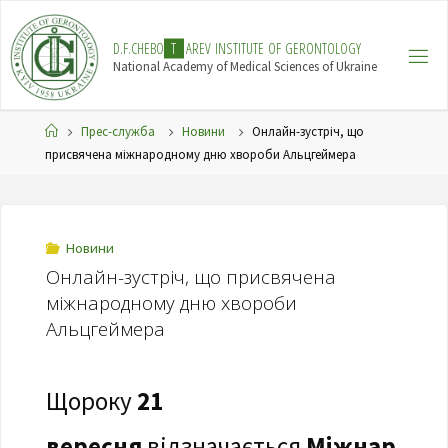
Skip
to
D
.
F
.
C
H
E
B
O
T
A
R
E
V
I
N
S
T
I
T
U
T
E
O
F
G
E
R
O
N
T
O
L
O
G
Y
content
National Academy of Medical Sciences of Ukraine
Home
Прес-служба
Новини
Онлайн-зустріч, що
присвячена міжнародному дню хвороби Альцгеймера
Новини
Онлайн-зустріч, що присвячена
міжнародному дню хвороби
Альцгеймера
Щороку
21
вересня
відзначається
Міжнар