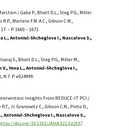
ction / Gaba P., Bhatt D.L., Steg P.G., Miller
o R.P., Martens F.M. A.C., Gibson C.M.,
 17. – P. 1660 – 1671.
a L., Antoniul-Shcheglova I., Nascalova S.,
aj S., Bhatt D.L., Steg P.G., Miller M.,
 V., Yena L., Antoniul-Shcheglova I.,
, N 7. P. e024999.
ntervention: Insights From REDUCE-IT PCI /
 R.T., Jr. Granowitz C., Gibson C.M., Pinto D.,
L., Antoniul-Shcheglova I., Nascalova S.,
https://doi.org/10.1161/JAHA.121.022937