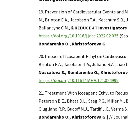
19. Prevention of Cardiovascular Events and Mo
M., Brinton E.A., Jacobson T.A., Ketchum S.B., Ju
Ballantyne C.M., &
REDUCE-IT Investigators 
https://doi.org/10.1016/j.jacc.2022.02.035
(Sco
Bondarenko O., Khristoforova G.
20. Impact of Icosapent Ethyl on Cardiovascular
Brinton E.A., Jacobson T.A., Juliano R.A., Jiao L
Nascalova S., Bondarenko O., Khristoforov
https://doi.org/10.1161/JAHA.121.024999
21. Treatment With Icosapent Ethyl to Reduce
Peterson B.E., Bhatt D.L., Steg P.G., Miller M., 
Giugliano R.P., Budoff M.J., Tardif J.C., Verma S
Bondarenko O., Khristoforova G.
] // Journa