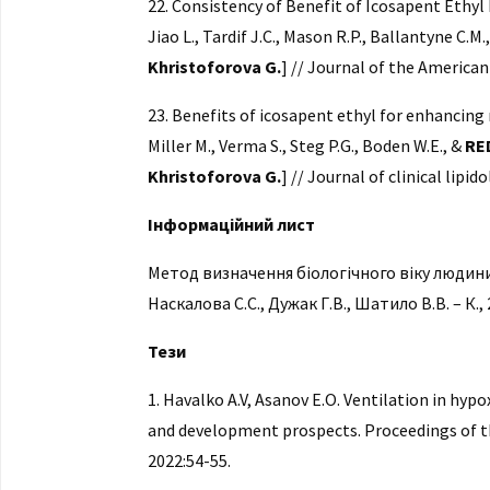
22. Consistency of Benefit of Icosapent Ethyl b
Jiao L., Tardif J.C., Mason R.P., Ballantyne C.M.
Khristoforova G.
] // Journal of the American 
23. Benefits of icosapent ethyl for enhancing 
Miller M., Verma S., Steg P.G., Boden W.E., &
RE
Khristoforova G.
] // Journal of clinical lipid
Інформаційний лист
Метод визначення біологічного віку людин
Наскалова С.С., Дужак Г.В., Шатило В.В. – К., 
Тези
1. Havalko A.V, Asanov E.O. Ventilation in hyp
and development prospects. Proceedings of the
2022:54-55.