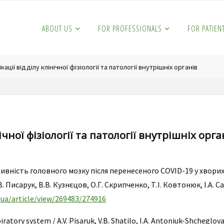
ABOUT US
FOR PROFESSIONALS
FOR PATIEN
кації відділу клінічної фізіології та патології внутрішніх органів
ічної фізіології та патології внутрішніх орга
ивність головного мозку після перенесеного COVID-19 у хворих
В. Писарук, В.В. Кузнєцов, О.Г. Скрипченко, Т.І. Ковтонюк, І.А.
.ua/article/view/269483/274916
ratory system / A.V. Pisaruk, V.B. Shatilo, I.A. Antoniuk-Shcheglova