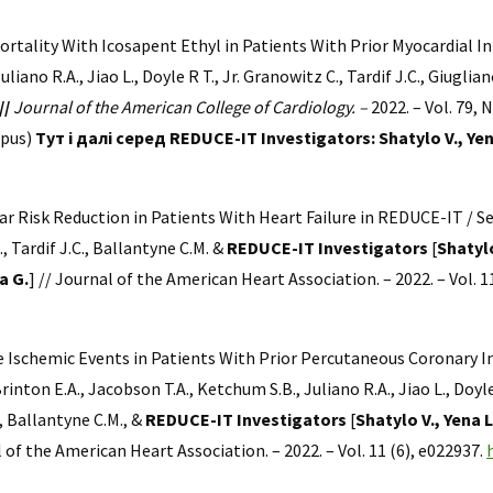
rtality With Icosapent Ethyl in Patients With Prior Myocardial Infar
liano R.A., Jiao L., Doyle R T., Jr. Granowitz C., Tardif J.C., Giuglian
//
Journal of the American College of Cardiology. –
2022. – Vol. 79, N
pus)
Тут і далі серед
REDUCE-IT Investigators: Shatylo V., Yen
 Risk Reduction in Patients With Heart Failure in REDUCE-IT / Selvar
., Tardif J.C., Ballantyne C.M. &
REDUCE-IT Investigators
[
Shatylo
a G.
] // Journal of the American Heart Association. – 2022. – Vol. 11
 Ischemic Events in Patients With Prior Percutaneous Coronary I
Brinton E.A., Jacobson T.A., Ketchum S.B., Juliano R.A., Jiao L., Doyle
., Ballantyne C.M., &
REDUCE-IT Investigators
[
Shatylo V., Yena 
l of the American Heart Association. – 2022. – Vol. 11 (6), e022937.