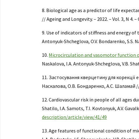
8. Biological age as a predictor of life expecta
// Ageing and Longevity. – 2022. – Vol. 3, N 4. – 
9. Use of indicators of stiffness and energy of
Antonyuk-Shcheglova, O.V. Bondarenko, S.S. Na
10.
Microcirculation and vasomotor function o
Naskalova, І.А. Antonyuk-Shcheglova, V.B. Shatilo
11. Застосування кверцетину для корекції е
Наскалова, О.В. Бондаренко, А.С. Шаламай // Ж
12. Cardiovascular risk in people of all ages du
Shatilo, I.A. Samots, T.I. Kovtonyuk, A.V. Gavalko
description/article/view/41/49
13. Age features of functional condition of mi