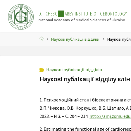
Skip
to
D
.
F
.
C
H
E
B
O
T
A
R
E
V
I
N
S
T
I
T
U
T
E
O
F
G
E
R
O
N
T
O
L
O
G
Y
content
National Academy of Medical Sciences of Ukraine
Home
Наукові публікації відділів
Наукові публі
Наукові публікації відділів
Наукові публікації відділу клін
1. Психоемоційний стан і біоелектрична акт
В.П. Чижова, О.В. Коркушко, В.Б. Шатило, А.
2023. – N 3. – C. 204 – 214.
http://zmj.zsmu.edu
2. Estimating the functional age of cardiorespi