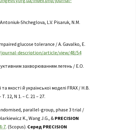
ongevity.org.ua/index.php/journal-
 Antoniuk-Shcheglova, L.V. Pisaruk, N.M.
mpaired glucose tolerance / A. Gavalko, E.
/journal-description/article/view/48/54
труктивним захворюванням легень / Е.О.
та якості й української моделі FRAX / Н.В.
 12, N 1. – С. 21 – 27.
ndomised, parallel-group, phase 3 trial /
, Narkiewicz K., Wang J.G., &
PRECISION
4-7
. (Scopus).
Серед PRECISION