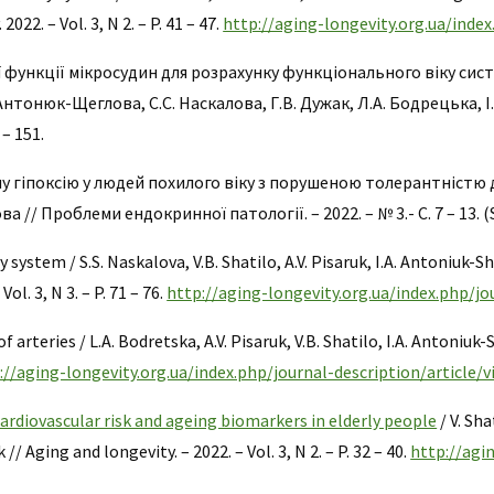
022. – Vol. 3, N 2. – P. 41 – 47.
http://aging-longevity.org.ua/index
функції мікросудин для розрахунку функціонального віку систе
 Антонюк-Щеглова, С.С. Наскалова, Г.В. Дужак, Л.А. Бодрецька, 
 – 151.
у гіпоксію у людей похилого віку з порушеною толерантністю до 
 // Проблеми ендокринної патології. – 2022. – № 3.- C. 7 – 13. (
 system / S.S. Naskalova, V.B. Shatilo, A.V. Pisaruk, I.A. Antoniuk-S
l. 3, N 3. – P. 71 – 76.
http://aging-longevity.org.ua/index.php/jo
 arteries / L.A. Bodretska, A.V. Pisaruk, V.B. Shatilo, I.A. Antoniuk
://aging-longevity.org.ua/index.php/journal-description/article/
ardiovascular risk and ageing biomarkers in elderly people
/ V. Sh
/ Aging and longevity. – 2022. – Vol. 3, N 2. – P. 32 – 40.
http://agi