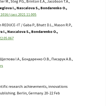
r M., Steg P.G., Brinton E.A., Jacobson T.A.,
heglova I., Nascalova S., Bondarenko O.,
.1016/j.jacc.2021.11.005
m REDUCE-IT / Gaba P., Bhatt D.L., Mason R.P.,
va I., Nascalova S., Bondarenko O.,
22.05.067
еглова І.А., Бондаренко О.В., Писарук А.В.,
rs
entific research: achievements, innovations
ublishing. Berlin, Germany. 20-22 Feb