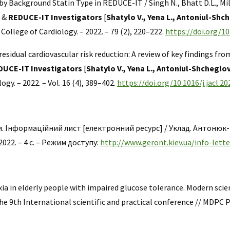
y Background Statin Type in REDUCE-IT / Singh N., Bhatt D.L., Mille
, &
REDUCE-IT Investigators
[
Shatylo V., Yena L., Antoniul-Shc
College of Cardiology. – 2022. – 79 (2), 220–222.
https://doi.org/10
residual cardiovascular risk reduction: A review of key findings fro
DUCE-IT Investigators
[
Shatylo V., Yena L., Antoniul-Shcheglo
ology. – 2022. – Vol. 16 (4), 389–402.
https://doi.org/10.1016/j.jacl.20
и. Інформаційний лист
[електронний ресурс] / Уклад. Антонюк-Щ
2022. – 4 с. – Режим доступу:
http://www.geront.kiev.ua/info-lette
oxia in elderly people with impaired glucose tolerance. Modern sci
 9th International scientific and practical conference // MDPC P