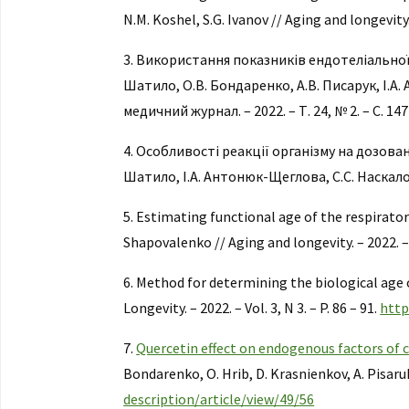
N.M. Koshel, S.G. Ivanov // Aging and longevity. 2
3. Використання показників ендотеліальної 
Шатило, О.В. Бондаренко, А.В. Писарук, І.А.
медичний журнал. – 2022. – Т. 24, № 2. – С. 147
4. Особливості реакції організму на дозован
Шатило, І.А. Антонюк-Щеглова, С.С. Наскалова
5. Estimating functional age of the respiratory
Shapovalenko // Aging and longevity. – 2022. – Vo
6. Method for determining the biological age of
Longevity. – 2022. – Vol. 3, N 3. – P. 86 – 91.
http
7.
Quercetin effect on endogenous factors of c
Bondarenko, O. Hrib, D. Krasnienkov, A. Pisaruk /
description/article/view/49/56