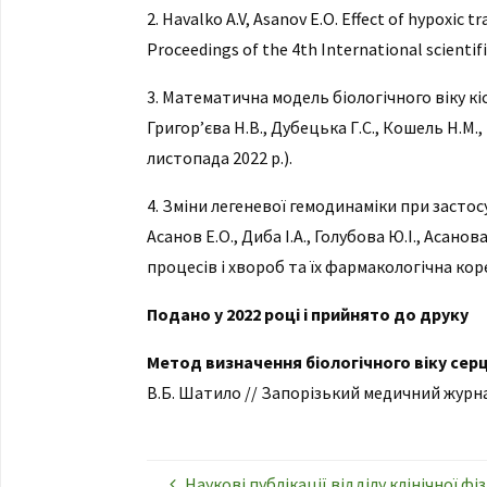
2. Havalko A.V, Asanov E.O.
Effect of hypoxic tr
Proceedings of the 4th International scientif
3. Математична модель біологічного віку кіс
Григор’єва Н.В., Дубецька Г.С., Кошель Н.М
листопада 2022 р.).
4. Зміни легеневої гемодинаміки при засто
Асанов Е.О., Диба І.А., Голубова Ю.І., Аса
процесів і хвороб та їх фармакологічна коре
Подано у 2022 році і прийнято до друку
Метод визначення біологічного віку сер
В.Б. Шатило // Запорізький медичний журна
Наукові публікації відділу клінічної фі