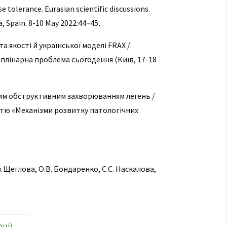
e tolerance. Eurasian scientific discussions.
, Spain. 8-10 May 2022:44
–
45
.
а якості й української моделі FRAX /
иплінарна проблема сьогодення (Київ, 17-18
чним обструктивним захворюванням легень /
астю «Механізми розвитку патологічних
юк Щеглова, О.В. Бондаренко, С.С. Наскалова,
оці)