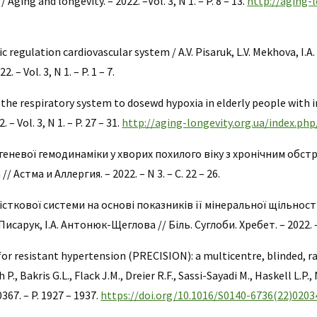
 Aging and longevity. – 2022. –Vol. 3, N 1. – P. 8 – 13.
http://aging-l
 regulation cardiovascular system / A.V. Pisaruk, L.V. Mekhova, I.A.
 – Vol. 3, N 1. – P. 1 – 7.
 the respiratory system to dosewd hypoxia in elderly people with i
 – Vol. 3, N 1. – P. 27 – 31.
http://aging-longevity.org.ua/index.php
егеневої гемодинаміки у хворих похилого віку з хронічним обс
/ Астма и Аллергия. – 2022. – N 3. – С. 22 – 26.
сткової системи на основі показників її мінеральної щільності 
исарук, І.А. Антонюк-Щеглова // Біль. Суглоби. Хребет. – 2022. – Т.
or resistant hypertension (PRECISION): a multicentre, blinded, ra
P., Bakris G.L., Flack J.M., Dreier R.F., Sassi-Sayadi M., Haskell L.P.
0367. – P. 1927 – 1937.
https://doi.org/10.1016/S0140-6736(22)0203