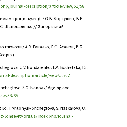
.php/journal-description/article/view/51/58
ми мікроциркуляції / О.В. Коркушко, В.Б.
І.С. Шаповаленко // Запорізький
глюкози / А.В. Гавалко, Е.О. Асанов, В.Б.
Scopus).
hcheglova, O.V. Bondarenko, L.A. Bodretska, I.S.
urnal-description/article/view/55/62
-Shcheglova, S.G. Ivanov // Ageing and
view/58/65
atilo, I. Antonyuk-Shcheglova, S. Naskalova, O.
ng-longevity.org.ua/index.php/journal-