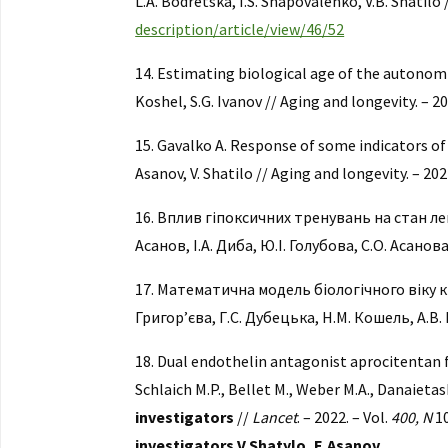
L.A. Bodretska, I.S. Shapovalenko, V.B. Shatilo //
description/article/view/46/52
14. Estimating biological age of the autonomic
Koshel, S.G. Ivanov // Aging and longevity. – 2022.
15. Gavalko A. Response of some indicators of
Asanov, V. Shatilo // Aging and longevity. – 2022.
16. Вплив гіпоксичних тренувань на стан л
Асанов, І.А. Диба, Ю.І. Голубова, С.О. Асанова /
17. Математична модель біологічного віку кі
Григор’єва, Г.С. Дубецька, Н.М. Кошель, А.В. П
18. Dual endothelin antagonist aprocitentan f
Schlaich M.P., Bellet M., Weber M.A., Danaietash 
investigators
//
Lancet
. – 2022. – Vol.
400, N
1
investigators V.Shatylo, E.Asanov.