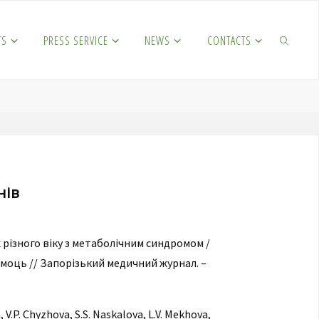
TS
PRESS SERVICE
NEWS
CONTACTS
SEARCH
нів
 різного віку з метаболічним синдромом /
 Самоць // Запорізький медичний журнал. –
, V.P. Chyzhova, S.S. Naskalova, L.V. Mekhova,