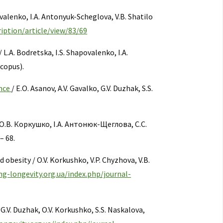
povalenko, I.A. Antonyuk-Scheglova, V.B. Shatilo
ription/article/view/83/69
L.A. Bodretska, I.S. Shapovalenko, I.A.
Scopus).
ance
/ E.O. Asanov, A.V. Gavalko, G.V. Duzhak, S.S.
.В. Коркушко, І.А. Антонюк-Щеглова, С.С.
– 68.
d obesity / O.V. Korkushko, V.P. Chyzhova, V.B.
ng-longevity.org.ua/index.php/journal-
G.V. Duzhak, O.V. Korkushko, S.S. Naskalova,