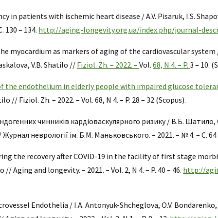
ncy in patients with ischemic heart disease / A.V. Pisaruk, I.S. Sha
С. 130 – 134.
http://aging-longevity.org.ua/index.php/journal-desc
 the myocardium as markers of aging of the cardiovascular system / 
skalova, V.B. Shatilo //
Fiziol. Zh. – 2022. –
Vol.
68, N 4. – P.
3 – 10. (
f the endothelium in elderly people with impaired glucose toler
 // Fiziol. Zh. – 2022. – Vol. 68, N 4. – P. 28 – 32 (Scopus).
ндогенних чинників кардіоваскулярного ризику / В.Б. Шатило, О
урнал неврології ім. Б.М. Маньковського. – 2021. – № 4. – C. 64 
ring the recovery after COVID-19 in the facility of first stage morbi
 // Aging and longevity. – 2021. – Vol. 2, N 4. – P. 40 – 46.
http://agi
crovessel Endothelia / I.A. Antonyuk-Shcheglova, O.V. Bondarenko, 