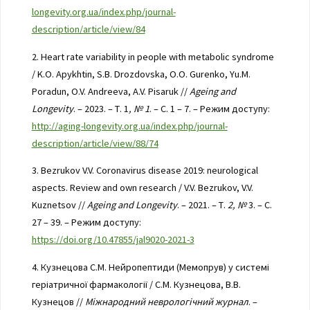
longevity.org.ua/index.php/journal-
description/article/view/84
2. Heart rate variability in people with metabolic syndrome
/ K.O. Apykhtin, S.B. Drozdovska, O.O. Gurenko, Yu.M.
Poradun, O.V. Andreeva, A.V. Pisaruk //
Ageing and
Longevity
. – 2023. – Т. 1
, № 1
. – С. 1 – 7. – Режим доступу:
http://aging-longevity.org.ua/index.php/journal-
description/article/view/88/74
3. Bezrukov V.V. Coronavirus disease 2019: neurological
aspects. Review and own research / V.V. Bezrukov, V.V.
Kuznetsov //
Ageing and Longevity
. – 2021. – Т.
2, №
3. – С.
27 – 39. – Режим доступу:
https://doi.org/10.47855/jal9020-2021-3
4. Кузнецова С.М. Нейропептиди (Мемопрув) у системі
геріатричної фармакології / С.М. Кузнецова, В.В.
Кузнецов //
Міжнародний неврологічний журнал
. –