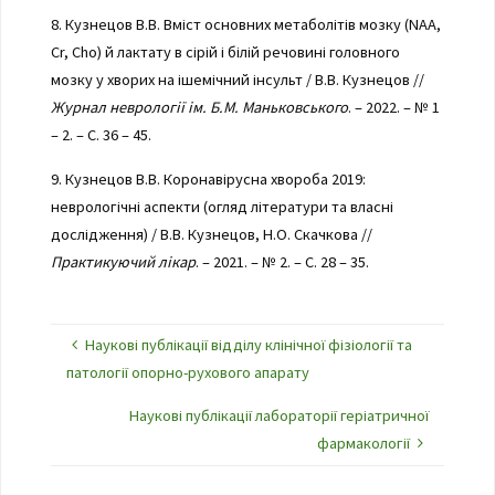
8. Кузнецов В.В. Вміст основних метаболітів мозку (NAA,
Cr, Cho) й лактату в сірій і білій речовині головного
мозку у хворих на ішемічний інсульт / В.В. Кузнецов //
Журнал неврології ім. Б.М. Маньковського
. – 2022. – № 1
– 2. – С. 36 – 45.
9. Кузнецов В.В. Коронавірусна хвороба 2019:
неврологічні аспекти (огляд літератури та власні
дослідження) / В.В. Кузнецов, Н.О. Скачкова //
Практикуючий лікар
. – 2021. – № 2. – С. 28 – 35.
Наукові публікації відділу клінічної фізіології та
патології опорно-рухового апарату
Наукові публікації лабораторії геріатричної
фармакології