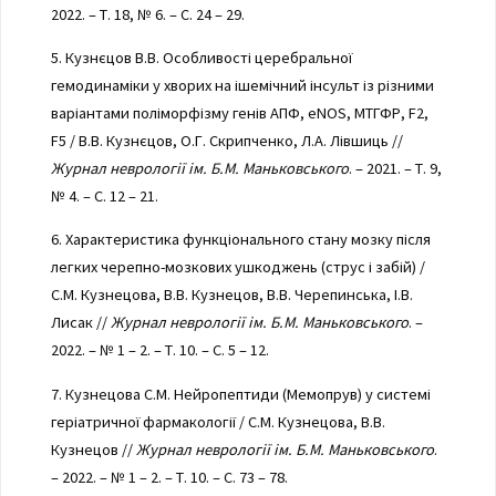
2022. – Т. 18, № 6. – С. 24 – 29.
5. Кузнєцов В.В. Особливості церебральної
гемодинаміки у хворих на ішемічний інсульт із різними
варіантами поліморфізму генів АПФ, eNOS, МТГФР, F2,
F5 / В.В. Кузнєцов, О.Г. Скрипченко, Л.А. Лівшиць //
Журнал неврології ім. Б.М. Маньковського
. – 2021. – Т. 9,
№ 4. – С. 12 – 21.
6. Характеристика функціонального стану мозку після
легких черепно-мозкових ушкоджень (струс і забій) /
С.М. Кузнецова, В.В. Кузнецов, В.В. Черепинська, І.В.
Лисак //
Журнал неврології ім. Б.М. Маньковського
. –
2022. – № 1 – 2. – Т. 10. – С. 5 – 12.
7. Кузнецова С.М. Нейропептиди (Мемопрув) у системі
геріатричної фармакології / С.М. Кузнецова, В.В.
Кузнецов //
Журнал неврології ім. Б.М. Маньковського
.
– 2022. – № 1 – 2. – Т. 10. – С. 73 – 78.