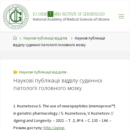
Skip
to
D
.
F
.
C
H
E
B
O
T
A
R
E
V
I
N
S
T
I
T
U
T
E
O
F
G
E
R
O
N
T
O
L
O
G
Y
content
National Academy of Medical Sciences of Ukraine
Home
Наукові публікації відділів
Наукові публікації
відділу судинної патології головного мозку
Наукові публікації відділів
Наукові публікації відділу судинної
патології головного мозку
1. Kuznetsova S. The use of neuropeptides (memoprove™)
in geriatric pharmacology / S. Kuznetsova, V. Kuznetsov //
Ageing and Longevity
. – 2022. – Т.
3, №
4. – С. 135 – 144. –
Режим доступу:
http://aging-