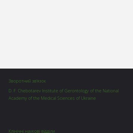
Зворотний зв’язок
D. F. Chebotarev Institute of Gerontology of the National
Academy of the Medical Sciences of Ukraine
Клінічні наукові відділи