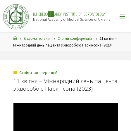
Skip
to
D
.
F
.
C
H
E
B
O
T
A
R
E
V
I
N
S
T
I
T
U
T
E
O
F
G
E
R
O
N
T
O
L
O
G
Y
content
National Academy of Medical Sciences of Ukraine
Home
Відеоматеріали
Стріми конференцій
11 квітня –
Міжнародний день пацієнта з хворобою Паркінсона (2023)
Стріми конференцій
11 квітня – Міжнародний день пацієнта
з хворобою Паркінсона (2023)