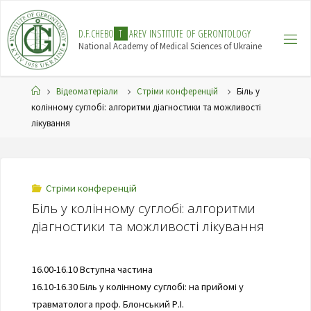
Skip
to
D
.
F
.
C
H
E
B
O
T
A
R
E
V
I
N
S
T
I
T
U
T
E
O
F
G
E
R
O
N
T
O
L
O
G
Y
content
National Academy of Medical Sciences of Ukraine
Home
Відеоматеріали
Стріми конференцій
Біль у
колінному суглобі: алгоритми діагностики та можливості
лікування
Стріми конференцій
Біль у колінному суглобі: алгоритми
діагностики та можливості лікування
16.00-16.10 Вступна частина
16.10-16.30 Біль у колінному суглобі: на прийомі у
травматолога проф. Блонський Р.І.