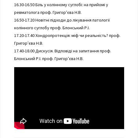
16.30-16.50 Біль у колінному суглобі: на прийомі у
ревматолога проф. Григор’єва Н.В.
16.50-17.20 Новітні підходи до лікування патології
колінного суглобу проф. Блонський Р.І.
17.20-17.40 Хондропротекція: міф чи реальність? проф.
Григор’єва Н.В.
17.40-18.00 Дискусія. Відповіді на запитання проф.
Блонський Р.І. проф. Григор’єва Н.В.