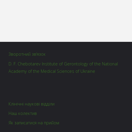
Зворотний зв’язок
D. F. Chebotarev Institute of Gerontology of the National
Academy of the Medical Sciences of Ukraine
Клінічні наукові відділи
Наш колектив
Як записатися на прийом