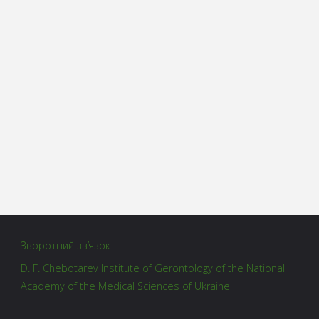
Зворотний зв’язок
D. F. Chebotarev Institute of Gerontology of the National
Academy of the Medical Sciences of Ukraine